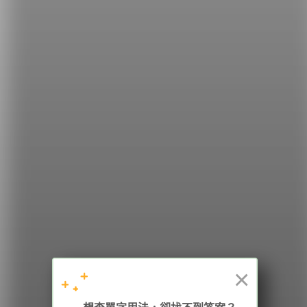
影片來源：
ColbieCaillatVEVO
希平方
學英文的新希望
HOPE English 希平方學英文
×