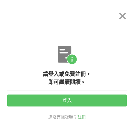
希平方
×
攻其不背
立即使用
App 開放下載中
購買課程
登入/註冊
英文專欄教學
請登入或免費註冊，
【聽歌學英文】《Try》擁抱最真實
即可繼續閱讀。
的自己
登入
活動期間：
7/31 ~ 8/28
還沒有帳號嗎？
註冊
Colbie Caillat
聽歌學英文
時事英文
Try 歌詞