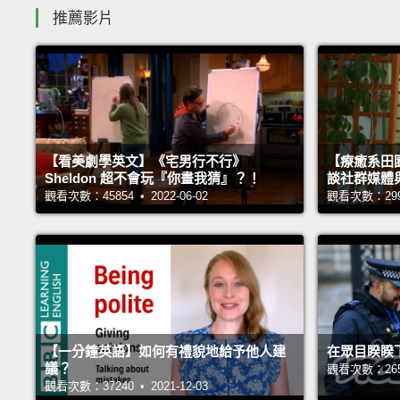
推薦影片
【看美劇學英文】《宅男行不行》
【療癒系田園
Sheldon 超不會玩『你畫我猜』？！
談社群媒體
觀看次數：45854 • 2022-06-02
觀看次數：29983
【一分鐘英語】如何有禮貌地給予他人建
在眾目睽睽
議？
觀看次數：26531
觀看次數：37240 • 2021-12-03