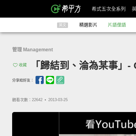
希式五次全系列
精選影片
片語俚語
英文
管理 Management
「歸結到、淪為某事」- Co
收藏
分享給好友：
觀看次數：22642 •
2013-03-25