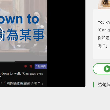
You kn
"Can g
你知道
嗎？」
造句