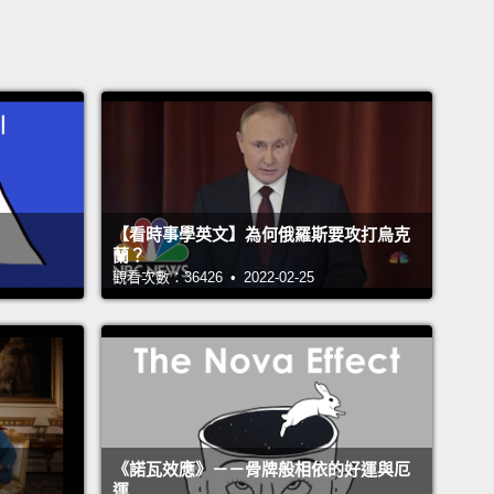
【看時事學英文】為何俄羅斯要攻打烏克
蘭？
觀看次數：36426 • 2022-02-25
《諾瓦效應》－－骨牌般相依的好運與厄
運