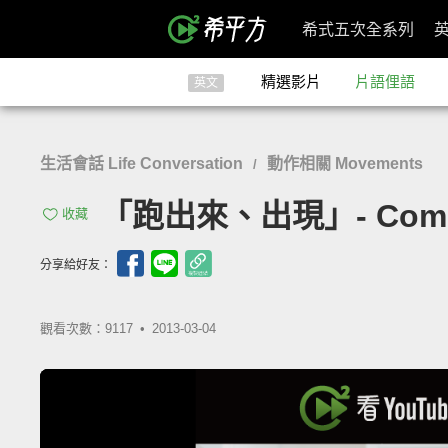
希式五次全系列
精選影片
片語俚語
英文
生活會話 Life Conversation
動作相關 Movements
/
「跑出來、出現」- Come
收藏
分享給好友：
觀看次數：9117 •
2013-03-04