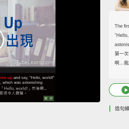
The fir
"Hello
astoni
第一次我
啊…我
造句