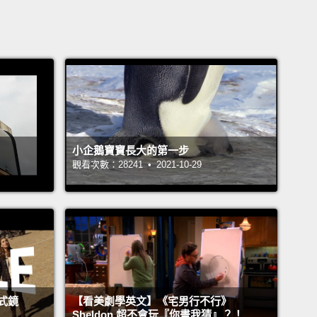
小企鵝寶寶長大的第一步
觀看次數：28241 • 2021-10-29
式鏡
【看美劇學英文】《宅男行不行》
Sheldon 超不會玩『你畫我猜』？！