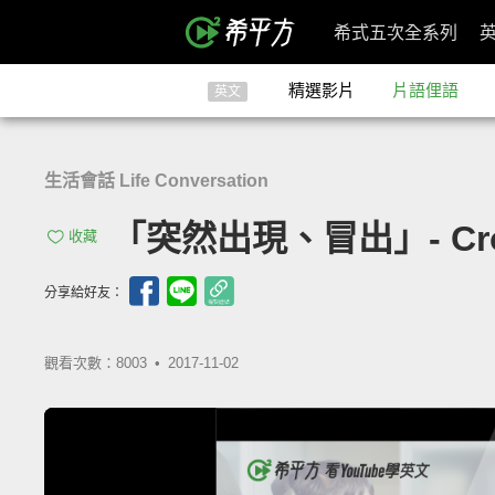
希式五次全系列
精選影片
片語俚語
英文
生活會話 Life Conversation
「突然出現、冒出」- Cro
收藏
分享給好友：
觀看次數：8003 •
2017-11-02