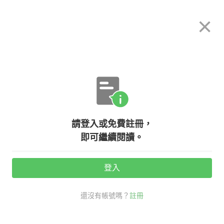
希平方
×
攻其不背
立即使用
App 開放下載中
購買課程
登入/註冊
英文專欄教學
請登入或免費註冊，
希平方 - 生活會話(十二) - 海關篇
即可繼續閱讀。
登入
活動期間：
7/31 ~ 8/28
還沒有帳號嗎？
註冊
生活英文
口說英語充電站
海關 英文