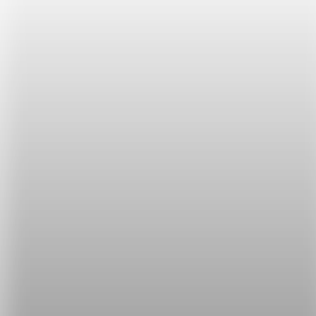
How long will you be staying? 你會待多久呢？
這時候就可以簡單說：10 days. 十天。/ Three
weeks. 三週。/ Two months. 兩個月。
接下來再留個指紋就完成入境手續，可以開始你的旅
程囉！
學英文真的不用背，驚人成效看得見！
看一個暑假學好英文的故事
了解攻其不背特訓課程
聽聽攻其不
背的學生怎麼說
立刻免費體驗攻其不背