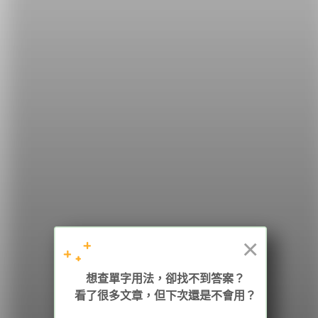
希平方
學英文的新希望
HOPE English 希平方學英文
×
加入我們 / 追蹤：
想查單字用法，卻找不到答案？
看了很多文章，但下次還是不會用？
電話：02-2727-1778
( 週一至週五 9:00-12:00、13:30-18:00，國定假日除外 )