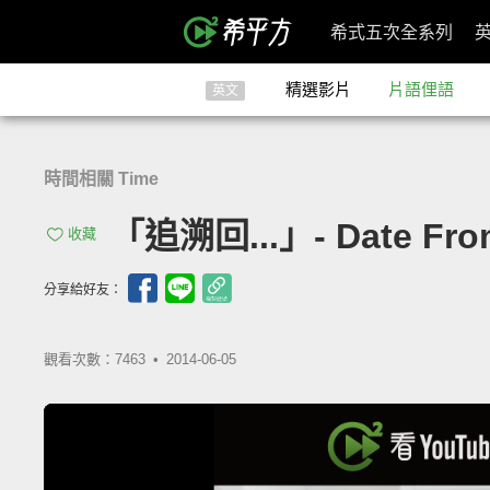
希式五次全系列
精選影片
片語俚語
英文
時間相關 Time
「追溯回...」- Date Fro
收藏
分享給好友：
觀看次數：7463 •
2014-06-05