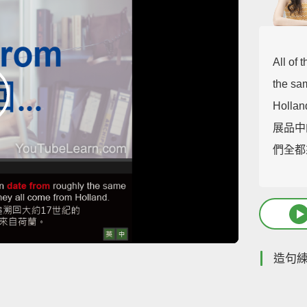
All of 
the sa
Hollan
展品中
們全都
造句