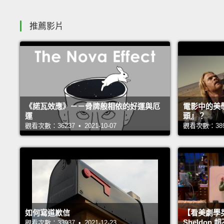
推薦影片
《諾瓦效應》－－骨牌般相依的好運與厄
電影中的美
運
頭』？
觀看次數：36237 • 2021-10-07
觀看次數：38976
如何寫道歉信
【看美劇學
Sheldo
觀看次數：33937 • 2021-12-23