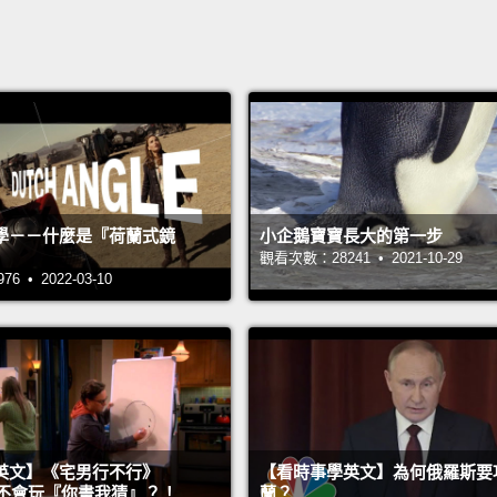
學－－什麼是『荷蘭式鏡
小企鵝寶寶長大的第一步
觀看次數：28241 • 2021-10-29
 • 2022-03-10
英文】《宅男行不行》
【看時事學英文】為何俄羅斯要
n 超不會玩『你畫我猜』？！
蘭？