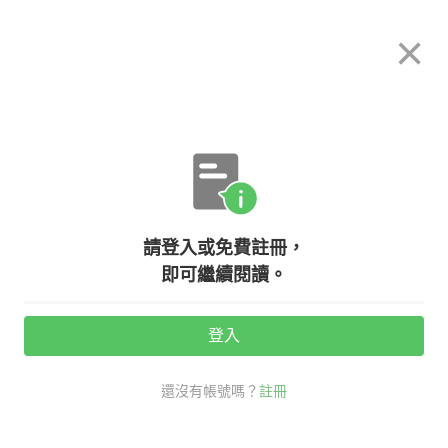
希平方
×
攻其不背
立即使用
App 開放下載中
購買課程
登入/註冊
英文專欄教學
請登入或免費註冊，
寵物一族照過來！用英文介紹自己的
即可繼續閱讀。
寵物寶貝
登入
活動期間：
7/31 ~ 8/28
還沒有帳號嗎？
註冊
老外其實這樣說
生活英文
寵物 英文