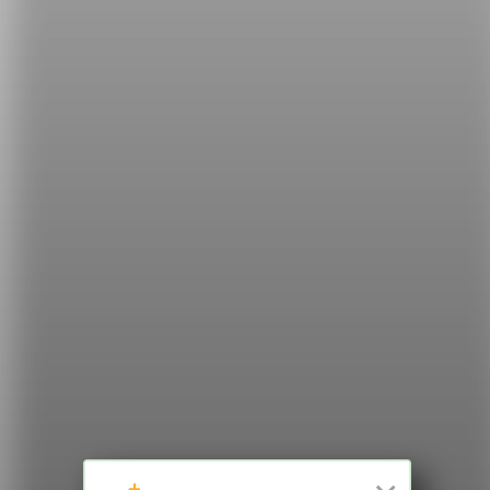
不是故意的時候，你可以這麼說：
I didn't do it on purpose. 我不是故意的。
I didn't mean it. 我不是有意的。
希平方
學英文的新希望
HOPE English 希平方學英文