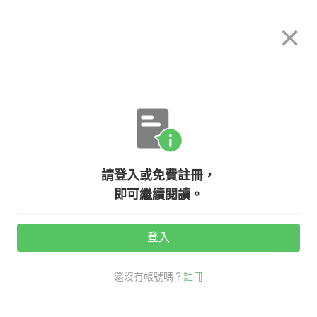
希平方
×
攻其不背
立即使用
App 開放下載中
購買課程
登入/註冊
英文專欄教學
請登入或免費註冊，
『小心』幾種你應該知道的英文說
即可繼續閱讀。
法！
登入
活動期間：
7/31 ~ 8/28
還沒有帳號嗎？
註冊
生活英文
戒掉台式破英文
小心 英文