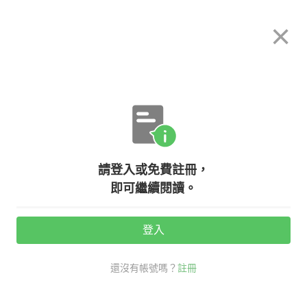
希平方
×
攻其不背
立即使用
App 開放下載中
購買課程
登入/註冊
英文專欄教學
請登入或免費註冊，
【實用英文】「同理心」和「同情
即可繼續閱讀。
心」的差別
登入
活動期間：
7/31 ~ 8/28
還沒有帳號嗎？
註冊
生活英文
戒掉台式破英文
看英文學新知
同情心 英文