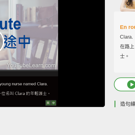
En ro
Clara.
在路上
士。
造句