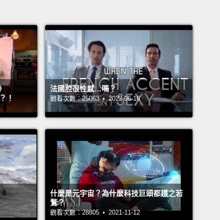
》
法國腔很性感…嗎？
』？！
觀看次數：25063 • 2022-06-16
什麼是元宇宙？為什麼科技巨頭都趨之若
鶩？
觀看次數：28805 • 2021-11-12