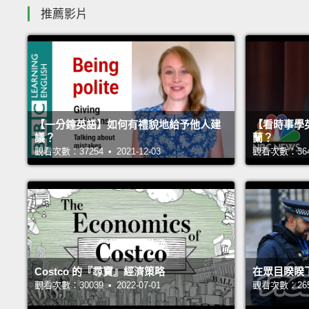
推薦影片
【一分鐘英語】如何有禮貌地給予他人建
【看時事學
議？
蘭？
觀看次數：37254 • 2021-12-03
觀看次數：36416
Costco 的『尋寶』經濟策略
在眾目睽睽
觀看次數：30039 • 2022-07-01
觀看次數：26543