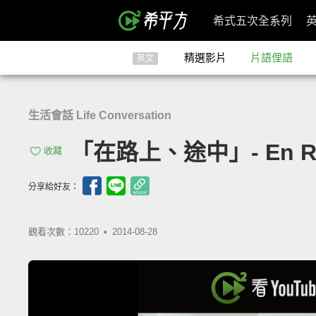
希式五次全系列
精選影片
片語俚語
英文
生活會話 Life Conversation
「在路上、途中」- En R
收藏
分享給好友：
觀看次數：10220 •
2014-08-28