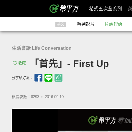
希式五次全系列
精選影片
片語俚語
英文
生活會話 Life Conversation
「首先」- First Up
收藏
分享給好友：
觀看次數：8293 •
2016-09-10