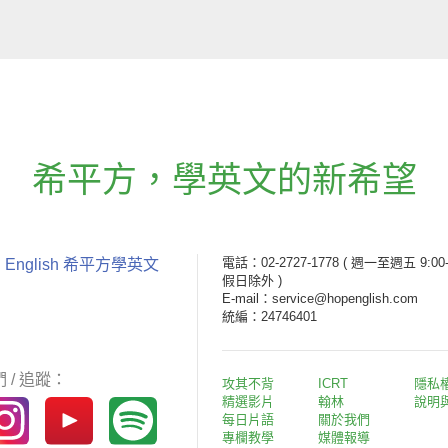
希平方
，
學英文的新希望
電話：02-2727-1778
( 週一至週五 9:00-
 English 希平方學英文
假日除外 )
E-mail：service@hopenglish.com
統編：24746401
 / 追蹤：
攻其不背
ICRT
隱私
精選影片
翰林
說明
每日片語
關於我們
專欄教學
媒體報導