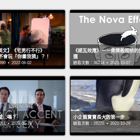
英文】《宅男行不行》
《諾瓦效應》－－骨牌般相依的
n 超不會玩『你畫我猜』？！
運
 • 2022-06-02
觀看次數：36214 • 2021-10-07
感…嗎？
小企鵝寶寶長大的第一步
 • 2022-06-16
觀看次數：28225 • 2021-10-29