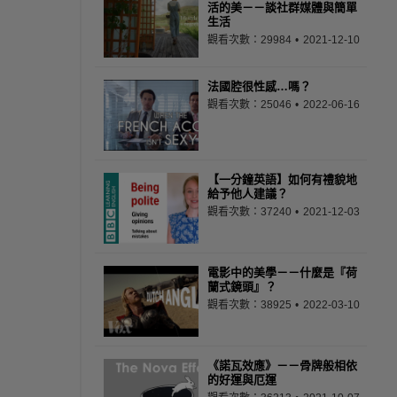
活的美－－談社群媒體與簡單
生活
觀看次數：29984
2021-12-10
法國腔很性感…嗎？
觀看次數：25046
2022-06-16
【一分鐘英語】如何有禮貌地
給予他人建議？
觀看次數：37240
2021-12-03
電影中的美學－－什麼是『荷
蘭式鏡頭』？
觀看次數：38925
2022-03-10
《諾瓦效應》－－骨牌般相依
的好運與厄運