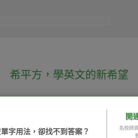
希平方
，
學英文的新希望
電話：02-2727-1778
( 週一至週五 9:00-
 English 希平方學英文
假日除外 )
E-mail：service@hopenglish.com
開
統編：24746401
名校師資
查單字用法，卻找不到答案？
 / 追蹤：
攻其不背
ICRT
隱私