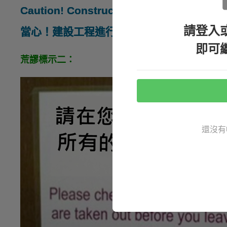
Caution! Construction
in Progress
請登入
當心！建設工程進行中
即可
荒謬標示二：
還沒有