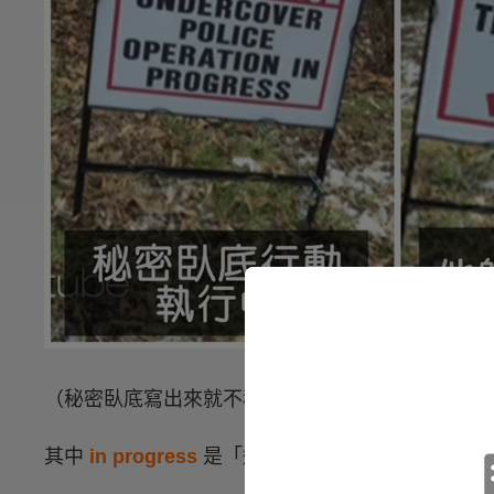
（秘密臥底寫出來就不秘密啦！）
其中
in progress
是「進行中」的意思，在經過工