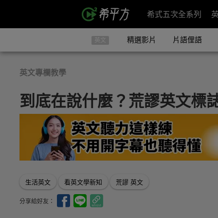
希式五次全系列
精選影片
片語俚語
英文
英文專欄教學
到底在說什麼？荒謬英文標
生活英文
看英文學新知
荒謬 英文
分享給好友：