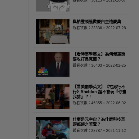
觀看次數：36213
2021-10-07
與柏靈頓熊歡慶白金禧慶典
觀看次數：23836
2022-07-28
【看時事學英文】為何俄羅斯
要攻打烏克蘭？
觀看次數：36403
2022-02-25
【看美劇學英文】《宅男行不
行》Sheldon 超不會玩『你畫
我猜』？！
觀看次數：45855
2022-06-02
什麼是元宇宙？為什麼科技巨
頭都趨之若鶩？
觀看次數：28787
2021-11-12