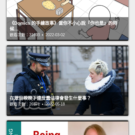
《Domics 的手繪故事》當你不小心說『你也是』的時
候…
觀看次數：31693 • 2022-03-02
在眾目睽睽下違反蠢法律會發生什麼事？
觀看次數：26571 • 2022-05-18