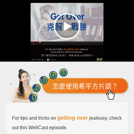
怎麼使用希平方片語？
getting over
For tips and tricks on
jealousy, check
out this WellCast episode.