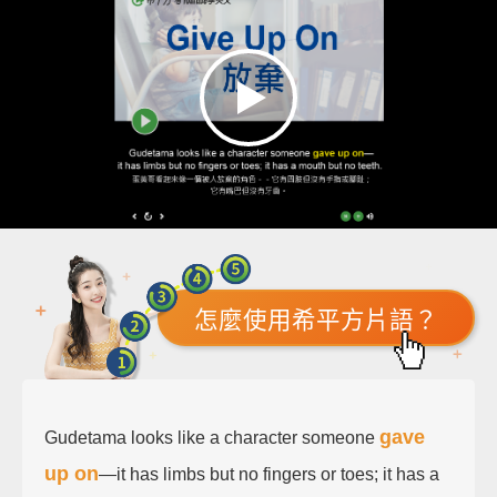
怎麼使用希平方片語？
gave
Gudetama looks like a character someone
up on
—it has limbs but no fingers or toes; it has a