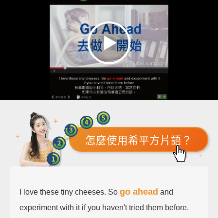
怎麼使用希平方片語？
go ahead
I love these tiny cheeses. So
and
experiment with it if you haven't tried them before.