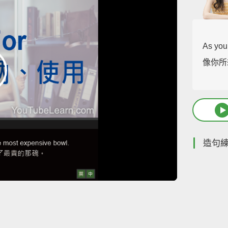
As you
像你所
造句