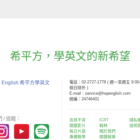
希平方
，
學英文的新希望
電話：02-2727-1778
( 週一至週五 9:00-
 English 希平方學英文
假日除外 )
E-mail：service@hopenglish.com
統編：24746401
 / 追蹤：
攻其不背
ICRT
隱私
精選影片
翰林
說明
每日片語
關於我們
專欄教學
媒體報導