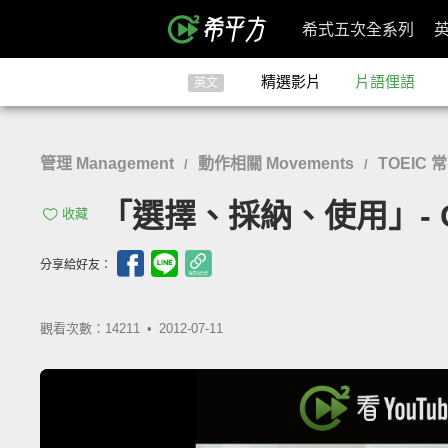
希式五次全系列
精選影片
片語俚語
英文
管理 Management
動作相關 Movements
TOEIC 
/
/
「選擇、採納、使用」- Go
收藏
分享給好友：
觀看次數：14211 •
2012-07-11