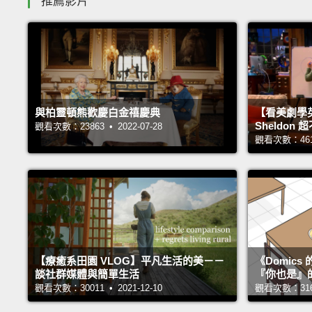
推薦影片
與柏靈頓熊歡慶白金禧慶典
【看美劇學
Sheldo
觀看次數：23863 • 2022-07-28
觀看次數：46121
【療癒系田園 VLOG】平凡生活的美－－
《Domic
談社群媒體與簡單生活
『你也是』
觀看次數：30011 • 2021-12-10
觀看次數：31678