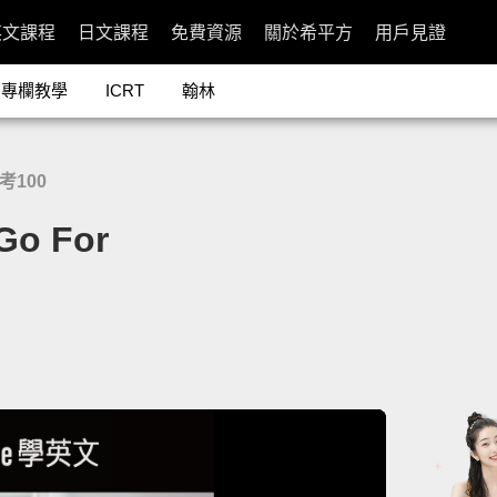
英文課程
日文課程
免費資源
關於希平方
用戶見證
專欄教學
ICRT
翰林
常考100
 For