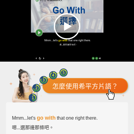
怎麼使用希平方片語？
go with
Mmm...let's
that one right there.
嗯...選那邊那條吧。