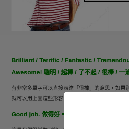
Brilliant / Terrific / Fantastic / Tremend
Awesome! 聰明 / 超棒 / 了不起 / 很棒 / 
有非常多單字可以直接表達「很棒」的意思，如果
就可以用上面這些形容詞稱讚他喔！
Good job. 做得好。