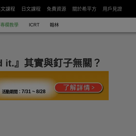
英文課程
日文課程
免費資源
關於希平方
用戶見證
專欄教學
ICRT
翰林
d it.』其實與釘子無關？
7/31 ~ 8/28
活動期間：