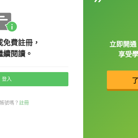
會說 Good job！
很棒。
或免費註冊，
立即開通 
繼續閱讀。
享受
做某件事。例如：
登入
！）
帳號嗎？
註冊
件事，就可以這樣說。這也是美劇裡常常會出