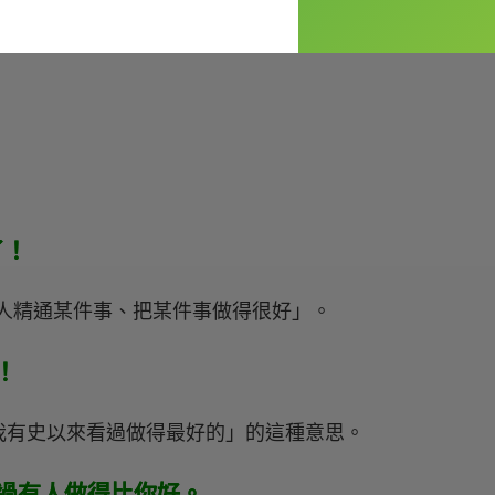
棒了！
「某人精通某件事、把某件事做得很好」。
了！
我有史以來看過做得最好的」的這種意思。
er. 沒看過有人做得比你好。