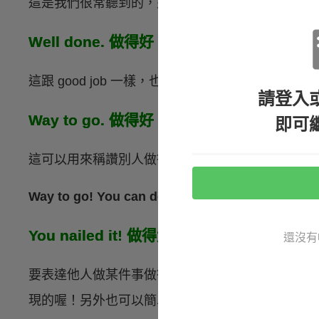
這是我們很常聽到的，如果考試考了一百分，老師可能就
Well done. 做得好。
這跟 good job 一樣，也是形容某個人某件事做得
請登入
Way to go. 做得好。
即可
這可以用來稱讚別人做得很好，或是鼓勵他人繼續
Way to go! You can do it!（很棒！你可以做到的
You nailed it! 做得太好了！
還沒有
要表達他人做某件事做得很到位，很完美的做好某
現的喔！另外也可以簡單說
Nailed it.