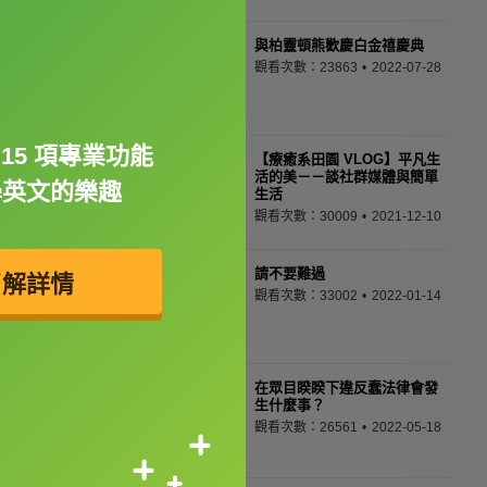
與柏靈頓熊歡慶白金禧慶典
觀看次數：23863
2022-07-28
15 項專業功能
【療癒系田園 VLOG】平凡生
活的美－－談社群媒體與簡單
學英文的樂趣
生活
觀看次數：30009
2021-12-10
請不要難過
了解詳情
觀看次數：33002
2022-01-14
在眾目睽睽下違反蠢法律會發
生什麼事？
觀看次數：26561
2022-05-18