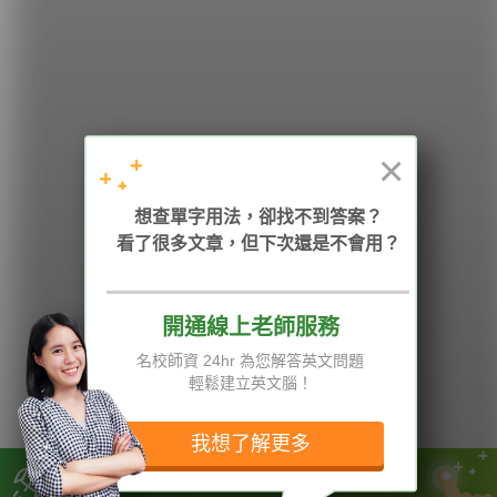
希平方
學英文的新希望
HOPE English 希平方學英文
×
想查單字用法，卻找不到答案？
加入我們 / 追蹤：
看了很多文章，但下次還是不會用？
開通線上老師服務
電話：02-2727-1778
( 週一至週五 9:00-12:00、13:30-18:00，國定假日除外 )
E-mail：service@hopenglish.com
名校師資 24hr 為您解答英文問題
統編：24746401
輕鬆建立英文腦！
攻其不背
ICRT
隱私權與服務條款
精選影片
翰林
說明與導覽
我想了解更多
每日片語
關於我們
專欄教學
媒體報導
現在的工作不一定需要英文