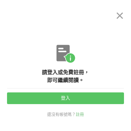
希平方
×
攻其不背
立即使用
App 開放下載中
購買課程
登入/註冊
英文專欄教學
請登入或免費註冊，
【聽歌學英文】Grace VanderWaal
即可繼續閱讀。
－－Moonlight
登入
活動期間：
7/31 ~ 8/28
還沒有帳號嗎？
註冊
聽歌學英文
時事英文
grace vanderWaal moonlight