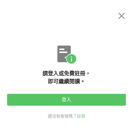
希平方
×
攻其不背
立即使用
App 開放下載中
購買課程
登入/註冊
英文專欄教學
請登入或免費註冊，
用英文叫計程車免煩惱！超實用旅遊
即可繼續閱讀。
會話！
登入
活動期間：
7/31 ~ 8/28
還沒有帳號嗎？
註冊
生活英文
旅行英文
戒掉台式破英文
叫車 英文