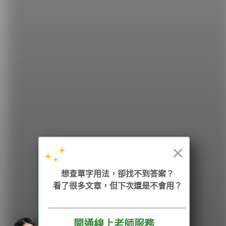
希平方
學英文的新希望
HOPE English 希平方學英文
×
加入我們 / 追蹤：
想查單字用法，卻找不到答案？
看了很多文章，但下次還是不會用？
開通線上老師服務
電話：02-2727-1778
( 週一至週五 9:00-12:00、13:30-18:00，國定假日除外 )