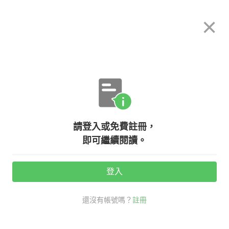
希平方
×
攻其不背
立即使用
App 開放下載中
購買課程
登入/註冊
英文專欄教學
請登入或免費註冊，
【生活英文】五個小撇步跟宿醉說再
即可繼續閱讀。
見
登入
活動期間：
7/31 ~ 8/28
還沒有帳號嗎？
註冊
hangover
alcohol
生活英文
看英文學新知
宿醉 英文