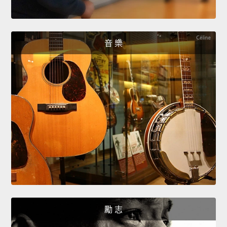
音 樂
勵 志