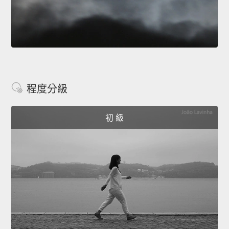
程度分級
初 級