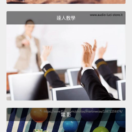
達人教學
電 影