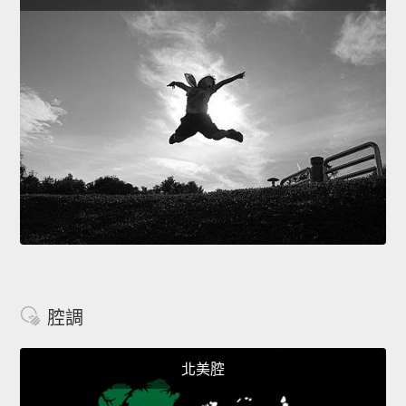
腔調
北美腔