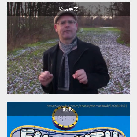
鄧肯英文
趣 味