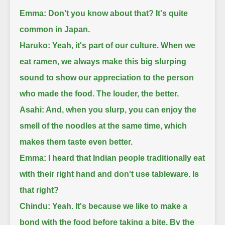
Emma: Don't you know about that? It's quite
common in Japan.
Haruko: Yeah, it's part of our culture.
When we
eat ramen, we always make this big slurping
sound to show our appreciation to the person
who made the food.
The louder, the better.
Asahi: And, when you slurp, you can enjoy the
smell of the noodles at the same time, which
makes them taste even better.
Emma: I heard that Indian people traditionally eat
with their right hand and don't use tableware. Is
that right?
Chindu: Yeah. It's because we like to make a
bond with the food before taking a bite.
By the