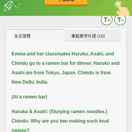
英
中
收錄佳句
功能升級
全文瀏覽
重點單字片語 (10)
Emma and her classmates Haruko, Asahi, and
Chindu go to a ramen bar for dinner.
Haruko and
Asahi are from Tokyo, Japan. Chindu is from
New Delhi, India.
(At a ramen bar)
Haruko & Asahi: (Slurping ramen noodles.)
Chindu: Why are you two making such loud
noises?