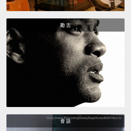
勵 志
會 談