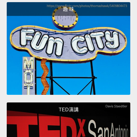
趣 味
TED演講