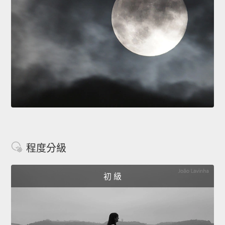
程度分級
初 級