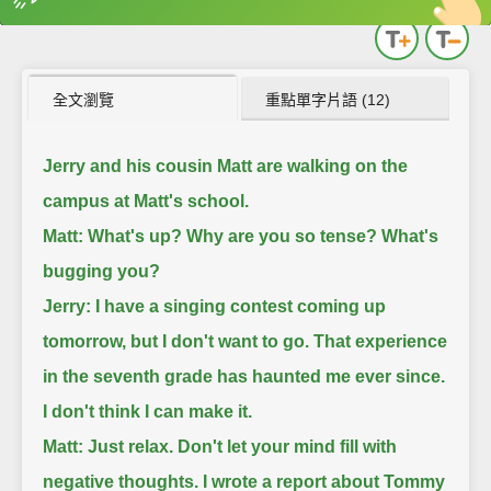
英
中
收錄佳句
功能升級
全文瀏覽
重點單字片語 (12)
Jerry and his cousin Matt are walking on the
campus at Matt's school.
Matt: What's up? Why are you so tense? What's
bugging you?
Jerry: I have a singing contest coming up
tomorrow, but I don't want to go.
That experience
in the seventh grade has haunted me ever since.
I don't think I can make it.
Matt: Just relax. Don't let your mind fill with
negative thoughts.
I wrote a report about Tommy