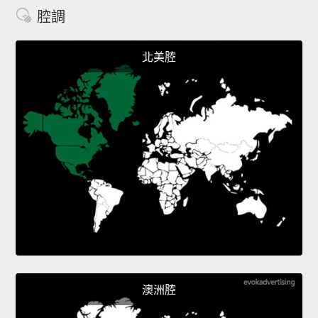
腔調
北美腔
澳洲腔