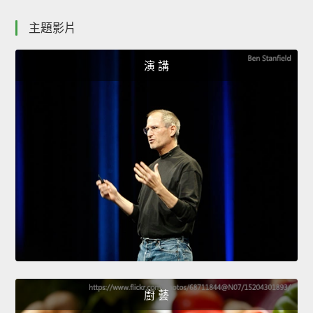
主題影片
演 講
廚 藝