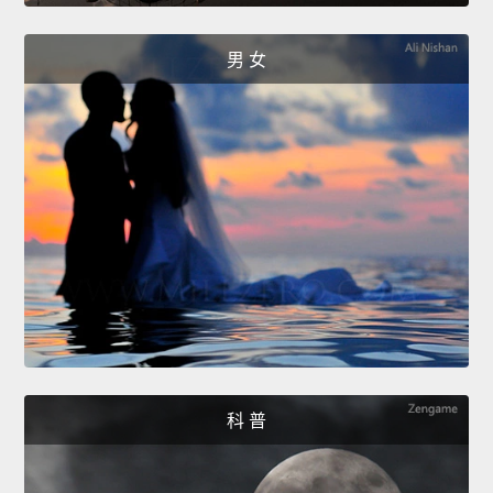
男 女
科 普