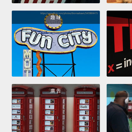
趣 味
廣 告