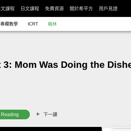
英文課程
日文課程
免費資源
關於希平方
用戶見證
專欄教學
ICRT
翰林
om Was Doing the Dishes a
Reading
下一課