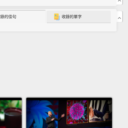
one? It was you.
收錄的佳句
收錄的單字
 Cool down. I was drinking water, and I wasn't even
to the table. See?
Then who broke my cup?
 Er, look. You did. You were in the kitchen at 2 a.m.
was in the kitchen? I don't remember that at all.
 Your eyes weren't open. What were you doing?
h no! I was sleepwalking when I broke my cup.
六早上）
人打破了我最喜歡的杯子。
也許是萊奇打破的。
們來檢查狗狗監視器的影片。
暫停!媽媽十二點半的時候在洗碗盤。