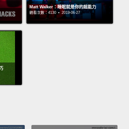
破我最喜歡的杯子的人是她。我就知道。
Matt Walker：睡眠就是你的超能力
觀看次數：4130 • 2019-06-27
放輕鬆，金。你看。她離開的時候杯子還是好好的。
吧。
鐘後）
，你一點十五分的時候在廚房做什麼？就是你。
冷靜點。我在喝水，而且我甚至沒有靠近桌子。看見了
巧
麼是誰打破了我的杯子？
呃，你看。是你打破的。你凌晨兩點的時候在廚房裡。
在廚房裡？我一點也不記得。
你的眼睛沒有睜開。你在做什麼呢？
糕!我夢遊的時候打破了杯子。