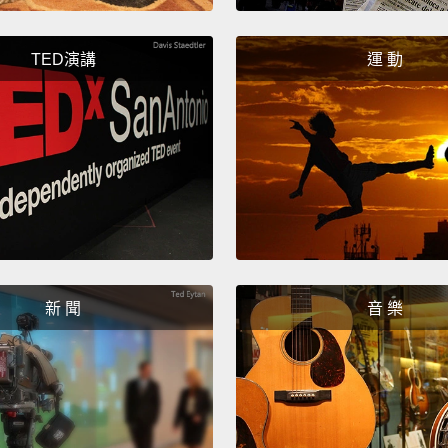
TED演講
運 動
新 聞
音 樂