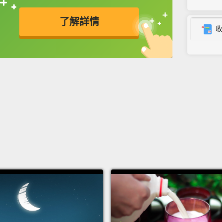
直接查字典喔！
after 
了解詳情
Jamie:
close 
英
中
免費功能
功能升級
Kim: 
Jamie:
Kim: I 
Jamie:
Kim: O
（星期
金：有
潔米：
金：我
潔米：