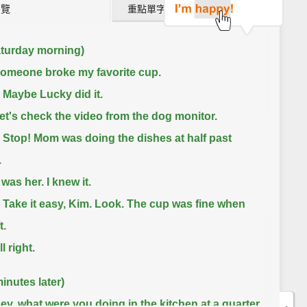
瀏覽
重點單字片語 (11)
turday morning)
omeone broke my favorite cup.
 Maybe Lucky did it.
et's check the video from the dog monitor.
 Stop! Mom was doing the dishes at half past
.
 was her. I knew it.
 Take it easy, Kim. Look. The cup was fine when
t.
l right.
inutes later)
ey, what were you doing in the kitchen at a quarter