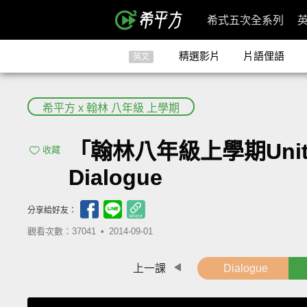
希式五次全系列
精選影片
片語俚語
英文
希平方 x 翰林 八年級 上學期
「翰林八年級上學期Unit 3: M
收藏
Dialogue
分享給好友：
觀看次數：37041 •
2014-09-01
上一課
Dialogue