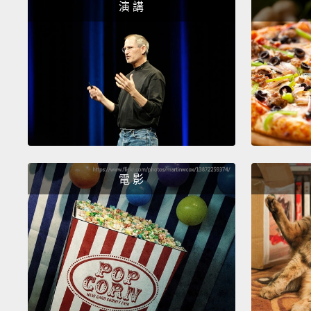
演 講
電 影