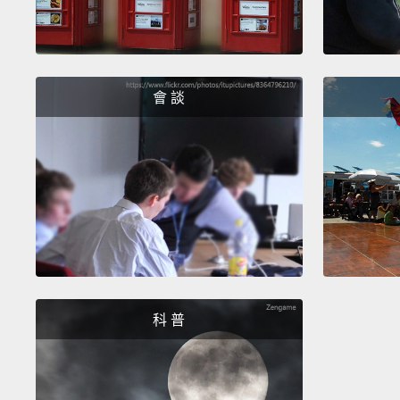
會 談
科 普