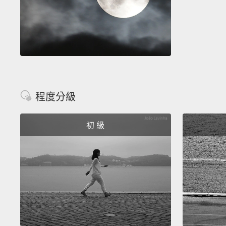
程度分級
初 級