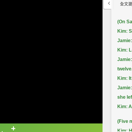
全文
(On Sa
Kim: S
Jamie:
Kim: L
Jamie:
twelve
Kim: It
Jamie:
she lef
Kim: Al
(Five m
Kim: H