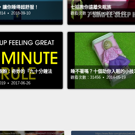
金：打
，讓你睡得超舒服！
七招教你遠離失眠族
 • 2018-09-10
觀看次數：18287 • 2017-05-02
潔米：
金：好
（五分
金：嘿
潔米：
嗎？
飽飽：奇妙的『九十分鐘法
睡不著嗎？十個助你入眠的小技
金：那
觀看次數：31456 • 2014-05-19
 • 2017-06-26
潔米：
金：我
潔米：
金：糟