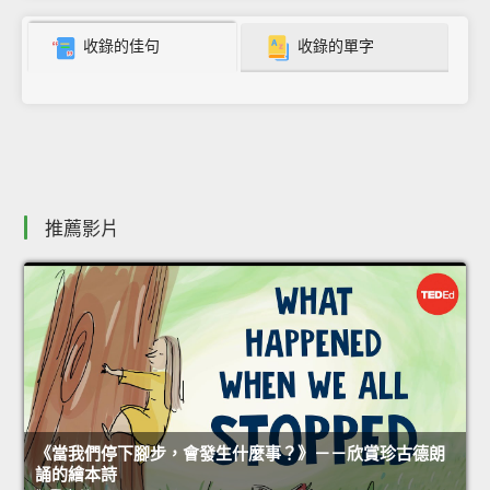
收錄的佳句
收錄的單字
推薦影片
《當我們停下腳步，會發生什麼事？》－－欣賞珍古德朗
誦的繪本詩