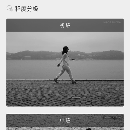
程度分級
初 級
中 級