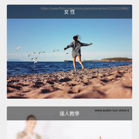
女 性
達人教學