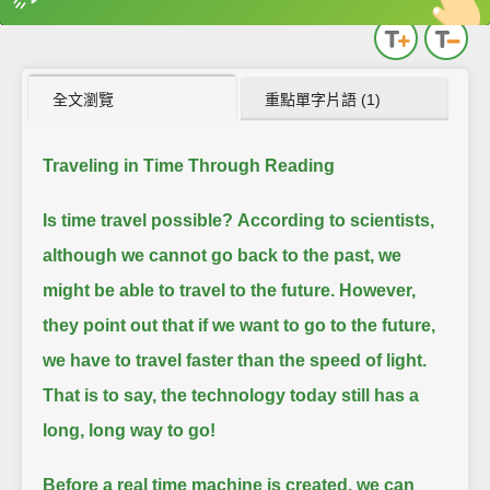
英
中
收錄佳句
功能升級
全文瀏覽
重點單字片語 (1)
Traveling in Time Through Reading
Is time travel possible?
According to scientists,
although we cannot go back to the past, we
might be able to travel to the future.
However,
they point out that if we want to go to the future,
we have to travel faster than the speed of light.
That is to say, the technology today still has a
long, long way to go!
Before a real time machine is created, we can