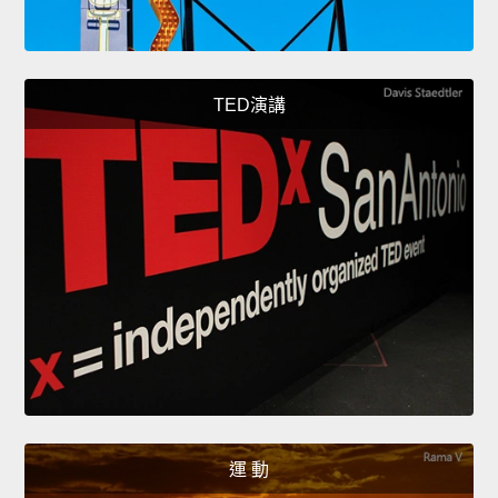
TED演講
運 動