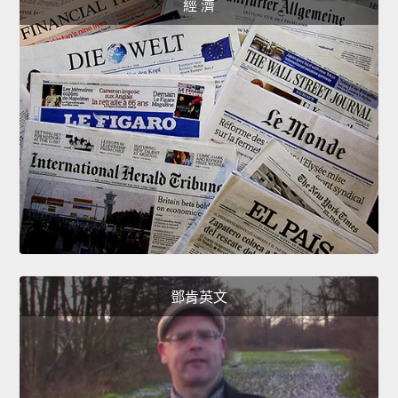
經 濟
鄧肯英文