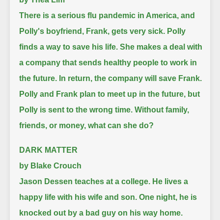
There is a serious flu pandemic in America, and
Polly's boyfriend, Frank, gets very sick.
Polly
finds a way to save his life.
She makes a deal with
a company that sends healthy people to work in
the future.
In return, the company will save Frank.
Polly and Frank plan to meet up in the future, but
Polly is sent to the wrong time.
Without family,
friends, or money, what can she do?
DARK MATTER
by Blake Crouch
Jason Dessen teaches at a college.
He lives a
happy life with his wife and son. One night, he is
knocked out by a bad guy on his way home.