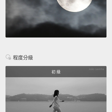
程度分級
初 級