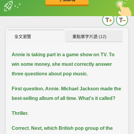
英
中
收錄佳句
功能升級
全文瀏覽
重點單字片語 (12)
Annie is taking part in a game show on TV.
To
win some money, she must correctly answer
three questions about pop music.
First question, Annie.
Michael Jackson made the
best-selling album of all time. What's it called?
Thriller.
Correct. Next, which British pop group of the