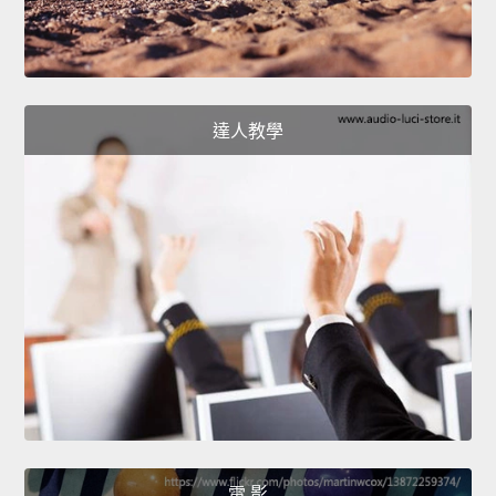
達人教學
電 影