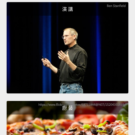
演 講
廚 藝