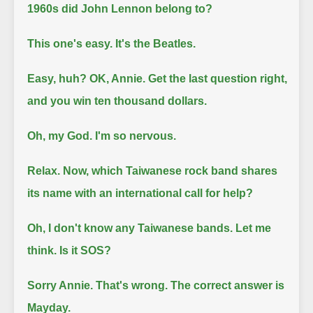
1960s did John Lennon belong to?
This one's easy. It's the Beatles.
Easy, huh? OK, Annie. Get the last question right,
and you win ten thousand dollars.
Oh, my God. I'm so nervous.
Relax. Now, which Taiwanese rock band shares
its name with an international call for help?
Oh, I don't know any Taiwanese bands. Let me
think. Is it SOS?
Sorry Annie. That's wrong. The correct answer is
Mayday.