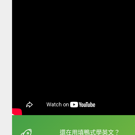
框選或點兩下字幕可以
還在用填鴨式學英文？