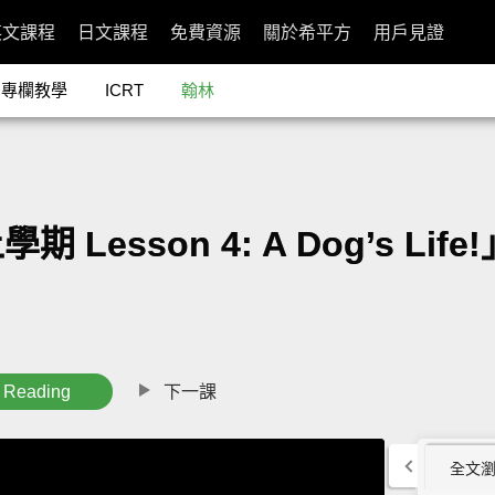
英文課程
日文課程
免費資源
關於希平方
用戶見證
專欄教學
ICRT
翰林
son 4: A Dog’s Life!」-
Reading
下一課
全文