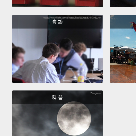
會 談
科 普