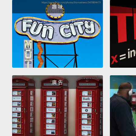
趣 味
廣 告