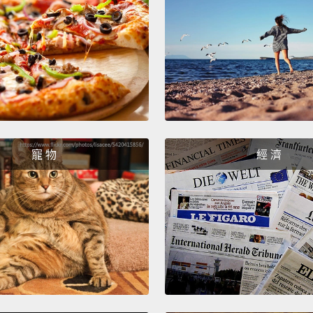
我相信
當然，
寵 物
經 濟