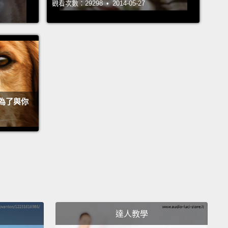
觀看次數：29298 • 2014-05-27
見到妳。就一隻貓而言...妳似乎很有禮貌。
麼意思？
，我以前住在街頭時只遇到過流浪貓。他們大多都相當
了。我想你以前的生活一定很艱困。
為了與你
不過有時也蠻有趣的。我都和其他狗混在一起，並且常
貓跑。
麼棒，那麼你為什麼不回去？
麼說!相信我，當寵物的命好多了。
達人教學
的。總之，我們家都是好人。你會喜歡他們。