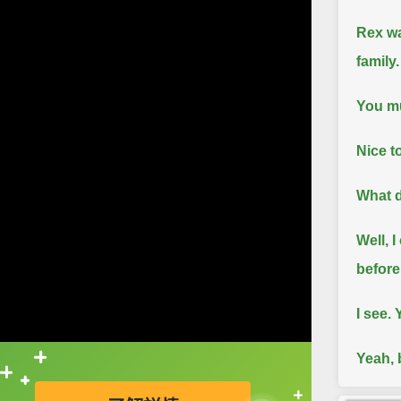
Rex wa
family.
You mus
Nice t
What 
Well, I
before
I see. 
Yeah, 
直接查字典喔！
dogs a