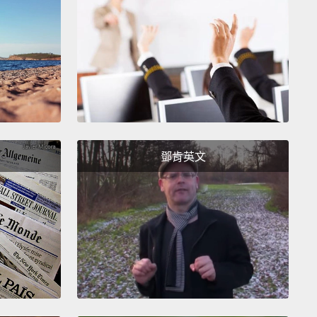
。我已經喜歡你了。喂，我們何不待會兒來我追你跑？
純粹玩遊戲而已!
鄧肯英文