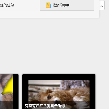
收錄的佳句
收錄的單字
hy don't you go back there if it was so great?
t say that! Believe me, it's much better to be
e's pet.
s so. Anyway, our family are good people. You'll like
re. I already like you. Say, why don't I chase you
Just for fun , of course!
是一隻流浪狗。剛剛被一個家庭收養。他們已經有一隻
，凱蒂。
是雷克斯。我是家貓凱蒂。
有沒有癌症？狗狗告訴你！