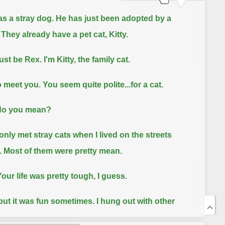
s a stray dog. He has just been adopted by a
 They already have a pet cat, Kitty.
t be Rex. I'm Kitty, the family cat.
o meet you. You seem quite polite...for a cat.
do you mean?
 only met stray cats when I lived on the streets
. Most of them were pretty mean.
Your life was pretty tough, I guess.
but it was fun sometimes. I hung out with other
nd chased cats a lot.