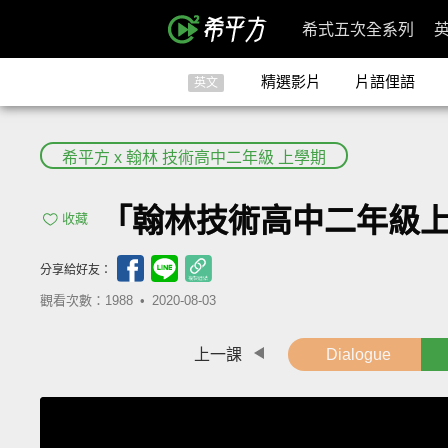
希式五次全系列
精選影片
片語俚語
英文
希平方 x 翰林 技術高中二年級 上學期
「翰林技術高中二年級上學期 Les
收藏
分享給好友：
觀看次數：1988 •
2020-08-03
上一課
Dialogue