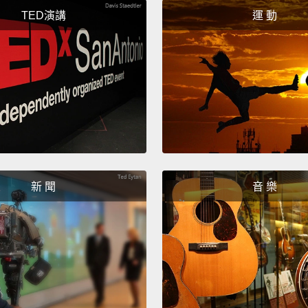
TED演講
運 動
新 聞
音 樂