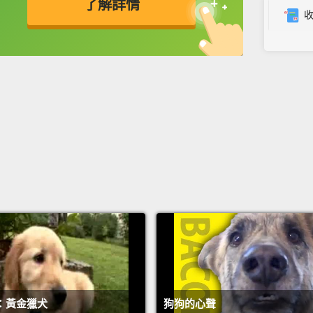
了解詳情
Then w
英
中
免費功能
功能升級
I didn'
someon
I gues
them.
I'm su
later? 
雷克斯
寵物貓
你一定
：黃金獵犬
狗狗的心聲