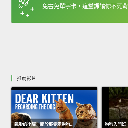
免書免單字卡，這堂課讓你不死背
收錄佳句
推薦影片
親愛的小貓：關於那隻笨狗狗...
狗狗入門班