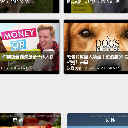
 • 2012-02-03
觀看次數：41076 • 2013-01-15
很高興
你是什
這個嘛
惡劣。
我明白
】你選擇金錢還是給予他人快
預告片就讓人噴淚！超溫馨的《
相遇》來囉
 • 2018-08-31
觀看次數：43748 • 2017-02-17
對啊，
常追著
如果這
我沒這
廚 藝
女 性
我想是