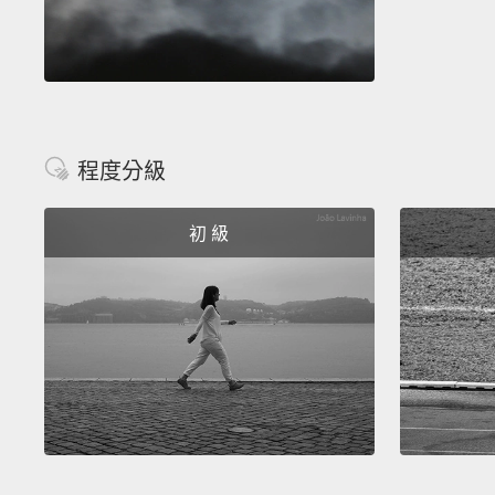
程度分級
初 級