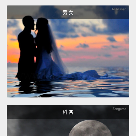
男 女
科 普