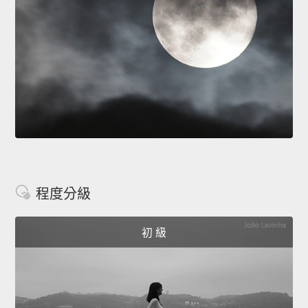
程度分級
初 級