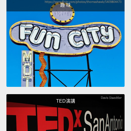
趣 味
TED演講