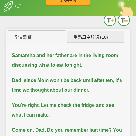
英
中
收錄佳句
功能升級
全文瀏覽
重點單字片語 (10)
Samantha and her father are in the living room
discussing what to eat tonight.
Dad, since Mom won't be back until after ten, it's
time we thought about our dinner.
You're right. Let me check the fridge and see
what I can make.
Come on, Dad. Do you remember last time? You