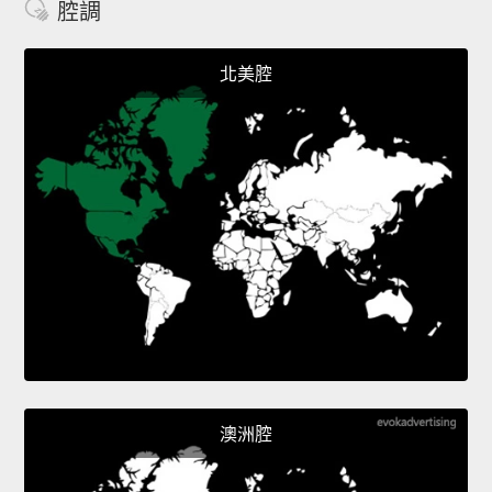
腔調
北美腔
澳洲腔