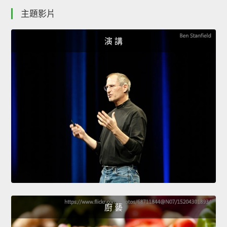
主題影片
演 講
廚 藝