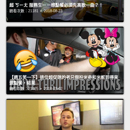
超 ㄎㄧㄤ 服務生－－想點餐必須先高歌一曲？！
觀看次數：21181 • 2018-08-23
【週五笑一下】這位超促咪的老兄假扮米奇和米妮到得來
速點餐，結果...
觀看次數：21025 • 2018-03-02