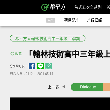
希式五次全系列
精選影片
片語俚語
英文
希平方 x 翰林 技術高中三年級 上學期
「翰林技術高中三年級上學期 Les
收藏
分享給好友：
觀看次數：2112 •
2021-05-14
上一課
Dialogue