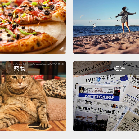
in mov
psycho
Even i
still f
consu
Myr
寵 物
經 濟
驚訝的
西。像
們知道
家擅長
行銷人
「畸零
自覺地把