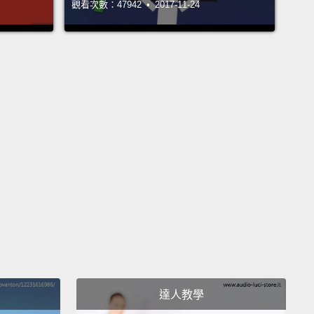
觀看次數：47942 • 2017-11-24
 in so-called viral marketing.
Companies have
 very good at using social media to promote their
ts.
The psychological effect of having a great
acebook "likes" can be very beneficial for sales.
If,
stance, enough people online say a new skin cream
king, its reputation will spread quickly among
s, acquaintances and family.
Their word is trusted
han mainstream advertising.
Attractive pictures on
ram can work wonders as well.
They may show a
ing lifestyle and motivate people to go to the same
 or buy the same thing.
er psychology works in many other ways as well,
達人教學
s celebrity endorsements and product placement