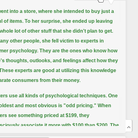
ent into a store, where she intended to buy just a
l of items.
To her surprise, she ended up leaving
whole lot of other stuff that she didn't plan to get.
any other people, she fell victim to experts in
mer psychology.
They are the ones who know how
's thoughts, outlooks, and feelings affect how they
These experts are good at utilizing this knowledge
arate consumers from their money.
ers use all kinds of psychological techniques.
One
 oldest and most obvious is "odd pricing."
When
rs see something priced at $199, they
ciously associate it more with $100 than $200.
The
9 is more significant to them than the last 9.
They