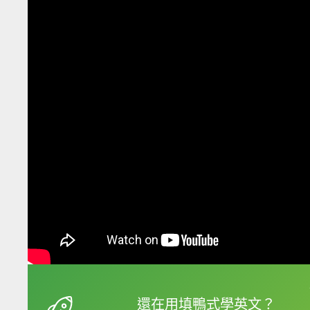
框選或點兩下字幕可以
還在用填鴨式學英文？