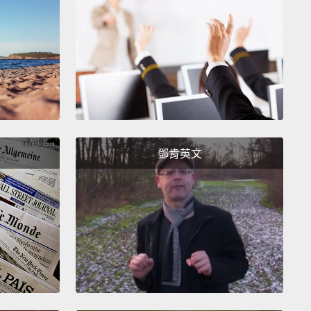
ies and TV shows.
In advertising and marketing,
logical strategies like these obviously succeed.
f Myra were fully aware of them, she would probably
all for them sometimes.
That is the power of
mer psychology.
a 走進一家商店，她打算在那裡只買幾件物品。令她感到
鄧肯英文
是，她最後離開時買了很多其他原本沒有打算購買的東
其他許多人一樣，她成為消費心理學專家的受害者。他
人們的想法、觀點和感受會如何影響購物行為。這些專
利用這種知識把消費者的錢賺走。
員使用各種心理學技巧。最古早又最明顯的其中一種是
定價」。當購物者看到商品的定價是 199 元時，他們不
它當成 100 元而不是 200 元。對他們來說，199 的 1