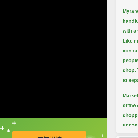
Myra w
handfu
with a 
Like m
consu
people
shop.
to sep
Market
of the
shoppe
uncons
直接查字典喔！
1 in 19