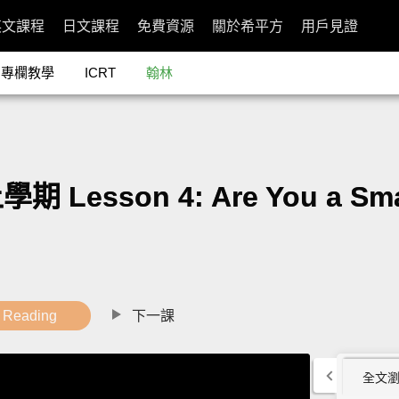
英文課程
日文課程
免費資源
關於希平方
用戶見證
專欄教學
ICRT
翰林
son 4: Are You a Smart
Reading
下一課
全文