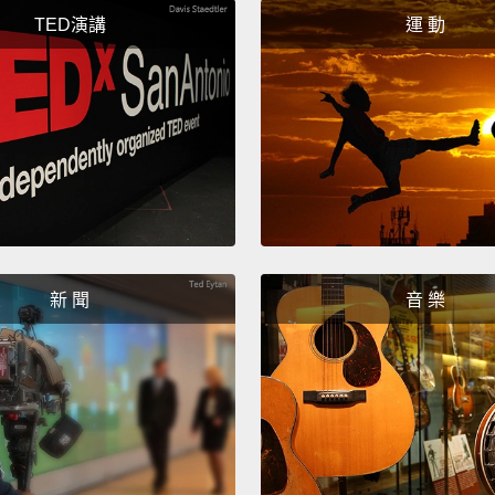
比最後
TED演講
運 動
元，就
消費心
商以限
是被引
可以造
售之前
得到，
新 聞
音 樂
自從有
廠商已
很多人
網路上
朋好友