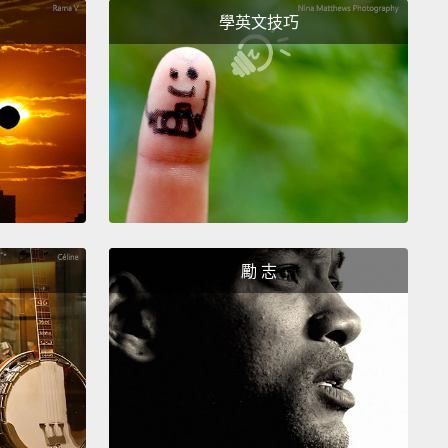
的 9 更重要。他們可能也認為，如果一個漢堡定價 99
學英文技巧
會因為百元有找而省到錢。
理學另一個運用是「飢餓行銷」。這種情形發生在製造
量版、限量或限時販售新的產品的時候。如果這項產品
頸期盼著，就像新的 iPhone 手機，提供較少的供貨量
成很大的需求量。人們願意排隊好幾天，以確保商品完
他們能買到。然而，實際上，通常每個人遲早都可以買
因為廠商最終會增加供貨量。
勵 志
網路之後，所謂的病毒式行銷就呈現大幅成長的趨勢。
經非常擅長使用社群媒體來宣傳他們的產品。在臉書上
按「讚」的心理效應對銷售來說非常有益。例如，假使
有夠多的人說一款新的護膚霜有效，它的口碑就會在親
之間迅速流傳開來。親友的話比主流的廣告更可信。在