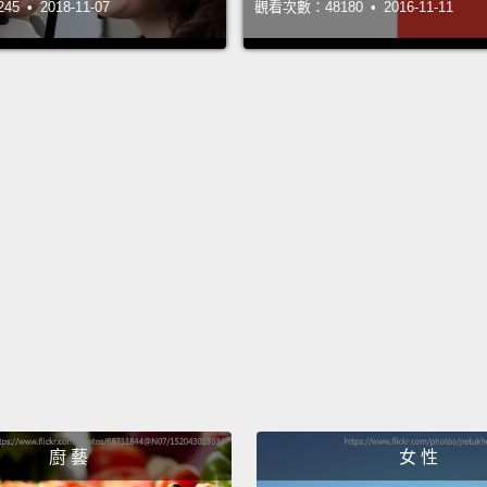
 • 2018-11-07
觀看次數：48180 • 2016-11-11
growth
become
produc
many F
for in
is wor
friend
more t
Instag
thrill
place,
Consum
廚 藝
女 性
such a