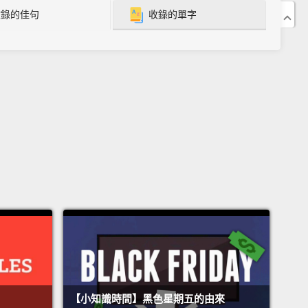
收錄的佳句
收錄的單字
so think that, if a burger costs $99, they are saving
by not paying $100.
r use of consumer psychology is "hunger
ing."
This occurs when producers release new
s in limited editions, amounts, or for a limited time.
 product has been eagerly awaited, such as a new
, providing fewer for sale can result in great
 for it.
People are willing to stand in line for days
re they get an item before it is sold out.
In reality,
r, often everyone can buy one sooner or later
e the producers will increase the supply in the
【小知識時間】黑色星期五的由來
the Internet came along, there has been huge