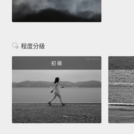
程度分級
初 級