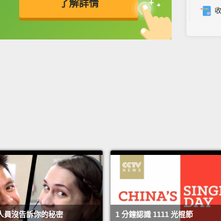
了解詳情
may al
money 
英
中
免費功能
功能升級
Anothe
market
product
If the
iPhone
demand
to ensu
howeve
becaus
end.
人員沒告訴你的秘密
1 分鐘認識 1111 光棍節
Since 