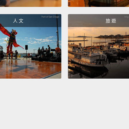
IG 
生活方
人 文
旅 遊
消費心
和電影
樣的心
她有時