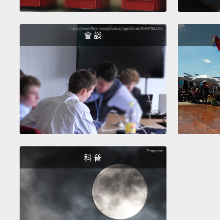
會 談
科 普