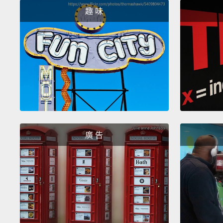
趣 味
廣 告