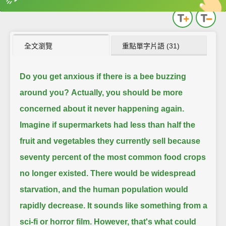
英
中
收錄佳句
功能升級
全文瀏覽
重點單字片語 (31)
Do you get anxious if there is a bee buzzing
around you?
Actually, you should be more
concerned about it never happening again.
Imagine if supermarkets had less than half the
fruit and vegetables they currently sell
because
seventy percent of the most common food crops
no longer existed.
There would be widespread
starvation, and the human population would
rapidly decrease.
It sounds like something from a
sci-fi or horror film.
However, that's what could