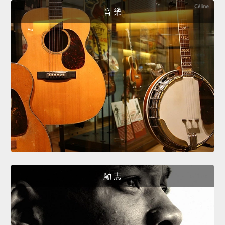
音 樂
勵 志