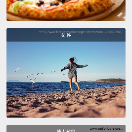
女 性
達人教學