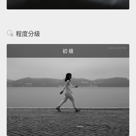
程度分級
初 級