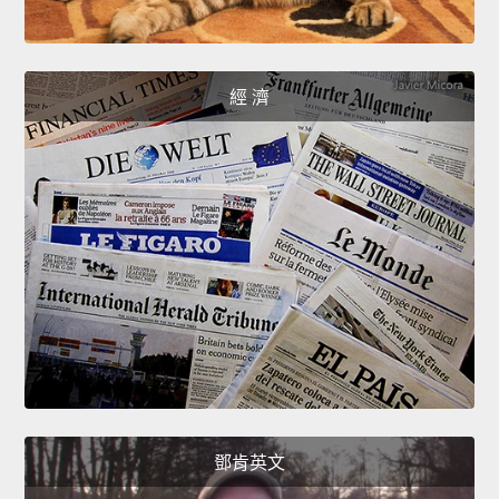
經 濟
鄧肯英文