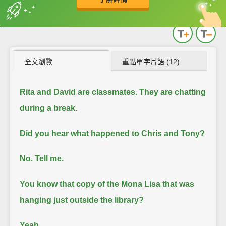
英
中
收錄佳句
功能升級
全文瀏覽
重點單字片語 (12)
Rita and David are classmates. They are chatting
during a break.
Did you hear what happened to Chris and Tony?
No. Tell me.
You know that copy of the Mona Lisa that was
hanging just outside the library?
Yeah.