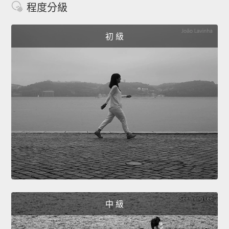
程度分級
初 級
中 級