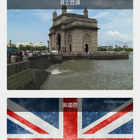
其它腔調
英國腔