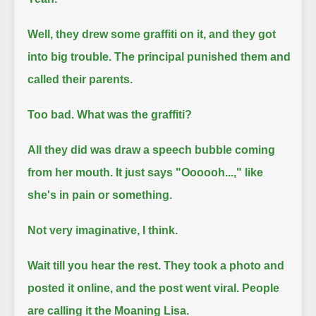
Well, they drew some graffiti on it, and they got
into big trouble.
The principal punished them and
called their parents.
Too bad. What was the graffiti?
All they did was draw a speech bubble coming
from her mouth.
It just says "Oooooh...," like
she's in pain or something.
Not very imaginative, I think.
Wait till you hear the rest.
They took a photo and
posted it online, and the post went viral.
People
are calling it the Moaning Lisa.