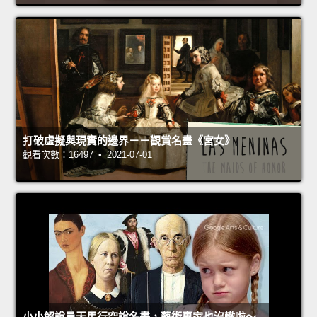
打破虛擬與現實的邊界－－觀賞名畫《宮女》
觀看次數：16497 • 2021-07-01
小小解說員天馬行空說名畫，藝術專家也沒轍啦～