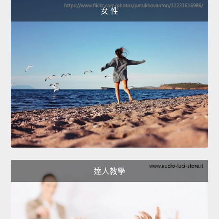
女 性
達人教學