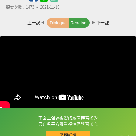
觀看次數：1473 •
2021-11-15
上一課
Dialogue
Reading
下一課
市面上強調複習的廠商非常稀少
框選或點兩下字幕可以直接查字典喔！
只有希平方最重視這個學習核心
了解詳情