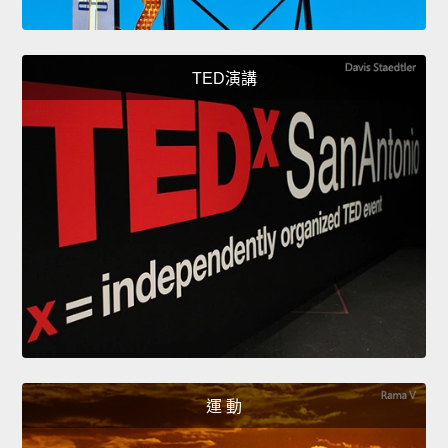
TED演講
運 動