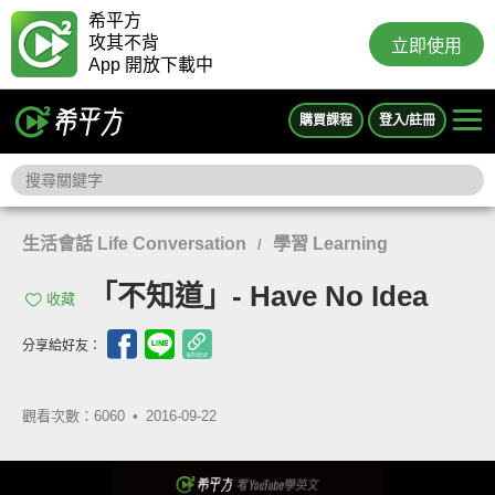
希平方
攻其不背
立即使用
App 開放下載中
購買課程
登入/註冊
生活會話 Life Conversation
學習 Learning
/
「不知道」- Have No Idea
收藏
分享給好友：
觀看次數：6060 •
2016-09-22