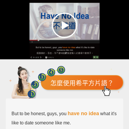
怎麼使用希平方片語？
have no idea
But to be honest, guys, you
what it's
like to date someone like me.