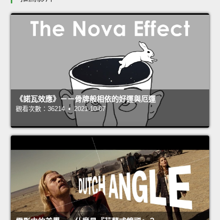
《諾瓦效應》－－骨牌般相依的好運與厄運
觀看次數：36214 • 2021-10-07