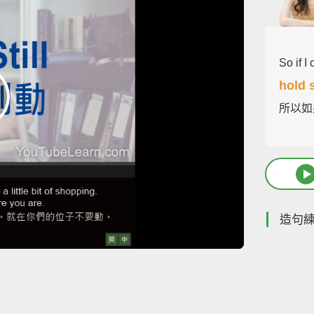
So if I
hold s
所以如
造句