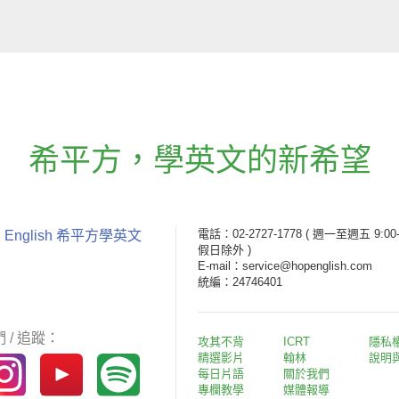
希平方
，
學英文的新希望
電話：02-2727-1778
( 週一至週五 9:00-
 English 希平方學英文
假日除外 )
E-mail：service@hopenglish.com
統編：24746401
 / 追蹤：
攻其不背
ICRT
隱私
精選影片
翰林
說明
每日片語
關於我們
專欄教學
媒體報導