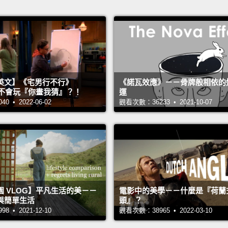
英文】《宅男行不行》
《諾瓦效應》－－骨牌般相依的
n 超不會玩『你畫我猜』？！
運
 • 2022-06-02
觀看次數：36233 • 2021-10-07
 VLOG】平凡生活的美－－
電影中的美學－－什麼是『荷蘭
與簡單生活
頭』？
 • 2021-12-10
觀看次數：38965 • 2022-03-10