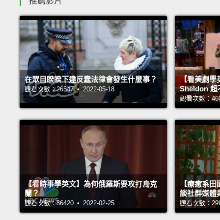
推薦影片
在眾目睽睽下違反蠢法律會發生什麼事？
【看美劇學
Sheldo
觀看次數：26547 • 2022-05-18
觀看次數：46040
【看時事學英文】為何俄羅斯要攻打烏克
【療癒系田園
蘭？
談社群媒體
觀看次數：36420 • 2022-02-25
觀看次數：29998