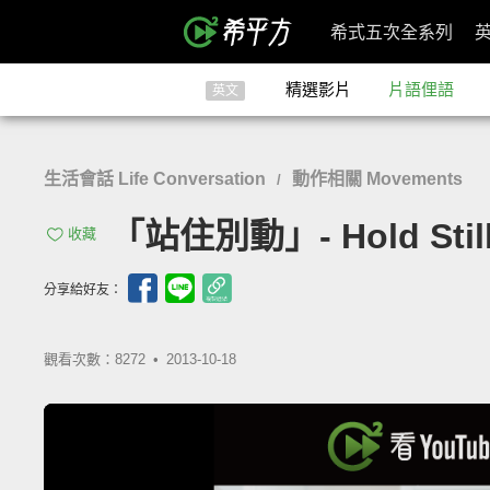
希式五次全系列
精選影片
片語俚語
英文
生活會話 Life Conversation
動作相關 Movements
/
「站住別動」- Hold Stil
收藏
分享給好友：
觀看次數：8272 •
2013-10-18