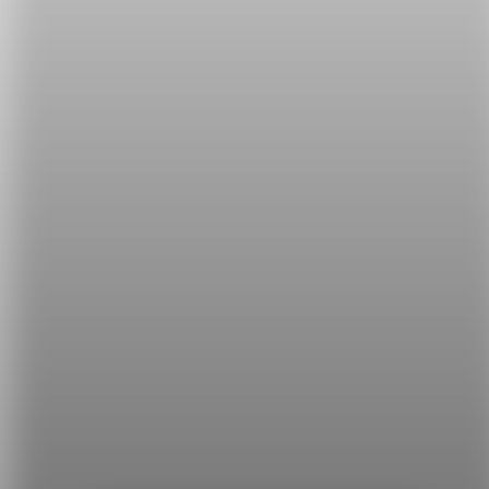
就會形成95％以上的永久記憶。因此，
攻其不背
課程
是完全不用死背的教學方式，而是用「
五次間隔學習
法」
讓你在復習的過程中
，
能
自然而然的把單字存在
你的腦海裡，並且可以活用這些單字。
希平方
學英文的新希望
HOPE English 希平方學英文