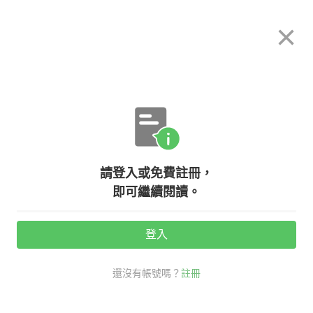
希平方
×
攻其不背
立即使用
App 開放下載中
購買課程
登入/註冊
關於我們
英文專欄教學
/
請登入或免費註冊，
【Charlie學英文秘笈8】單字不重
即可繼續閱讀。
要？學英文真的不用背單字嗎？
登入
活動期間：
7/31 ~ 8/28
還沒有帳號嗎？
註冊
希平方創辦人charlie學習心得分享