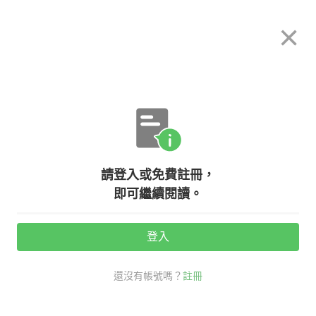
希平方
×
攻其不背
立即使用
App 開放下載中
購買課程
登入/註冊
關於我們
英文專欄教學
/
請登入或免費註冊，
【Charlie學英文秘笈14】如果英文
即可繼續閱讀。
程度不好，應該先增加單字量，還是
加強文法呢？
登入
還沒有帳號嗎？
註冊
活動期間：
7/31 ~ 8/28