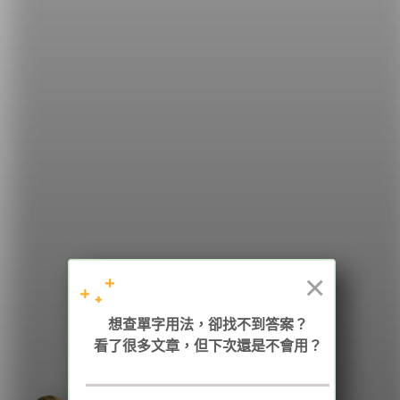
希平方
學英文的新希望
HOPE English 希平方學英文
×
加入我們 / 追蹤：
想查單字用法，卻找不到答案？
看了很多文章，但下次還是不會用？
電話：02-2727-1778
( 週一至週五 9:00-12:00、13:30-18:00，國定假日除外 )
E-mail：service@hopenglish.com