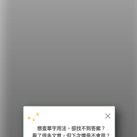
希平方
學英文的新希望
HOPE English 希平方學英文
×
加入我們 / 追蹤：
想查單字用法，卻找不到答案？
看了很多文章，但下次還是不會用？