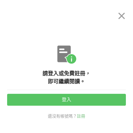
希平方
×
攻其不背
立即使用
App 開放下載中
購買課程
登入/註冊
關於我們
英文專欄教學
/
請登入或免費註冊，
【Charlie學英文秘笈15】如何能快
即可繼續閱讀。
速有效學好英文？
登入
活動期間：
7/31 ~ 8/28
還沒有帳號嗎？
註冊
希平方創辦人charlie學習心得分享