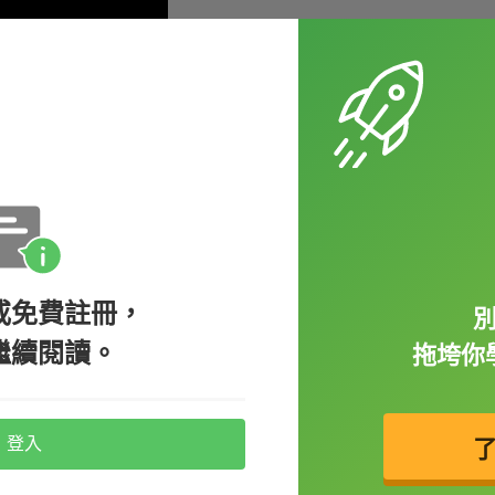
還不熟悉感覺沒記起來，可以按
續累積學習量吧！因為，系統有強大的
片語還會再回頭來找你，而且會有四
或免費註冊，
繼續閱讀。
拖垮你
課要考，雖然可能只有10~20個，但頭腦只
克服這件事！
登入
上課時，只要學習到過去沒看過新單字(生