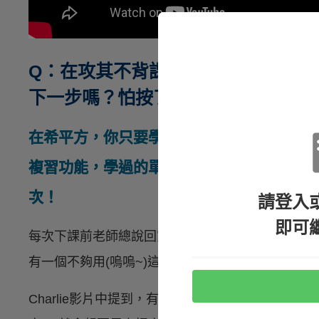
Q：在攻其不背課程中，有時新單字
下一步嗎？怕按了就不能再學習了！
在希平方，你只要學習過了，就勇敢前進繼
複習功能，學過的單字不會消失，這些單字
次！
請登入
即可
每次下課前老師總說回家要背今天教的單字，下次上
有一個不夠用(嗚嗚~)這篇文章就是要告訴你，如何
Charlie影片中提到，有一些新生在使用
希平方
系統