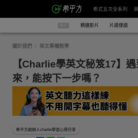
希式五次全系列
精選影片
片語俚語
英文
關於我們
英文專欄教學
/
【Charlie學英文秘笈17
來，能按下一步嗎？
希平方創辦人charlie學習心得分享