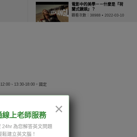
電影中的美學－－什麼是『荷
蘭式鏡頭』？
觀看次數：38988
2022-03-10
12:00、13:30-18:00，國定
×
通線上老師服務
權與服務條款
 24hr 為您解答英文問題
與導覽
輕鬆建立英文腦！