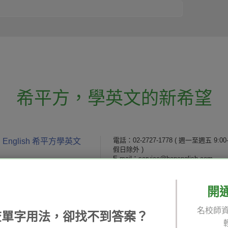
希平方
，
學英文的新希望
電話：02-2727-1778
( 週一至週五 9:00-
 English 希平方學英文
假日除外 )
E-mail：service@hopenglish.com
統編：24746401
開
 / 追蹤：
攻其不背
ICRT
隱私
名校師資
精選影片
翰林
說明
查單字用法，卻找不到答案？
每日片語
關於我們