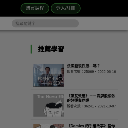
購買課程
登入/註冊
推薦學習
法國腔很性感…嗎？
觀看次數：25069
2022-06-16
《諾瓦效應》－－骨牌般相依
的好運與厄運
觀看次數：36241
2021-10-07
《Domics 的手繪故事》當你