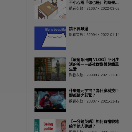
不小心說『你也是』的時候…
觀看次數：31667
2022-03-02
請不要難過
觀看次數：32994
2022-01-14
【療癒系田園 VLOG】平凡生
活的美－－談社群媒體與簡單
生活
觀看次數：29999
2021-12-10
什麼是元宇宙？為什麼科技巨
頭都趨之若鶩？
觀看次數：28807
2021-11-12
【一分鐘英語】如何有禮貌地
給予他人建議？