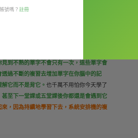
這是錯誤的作法！如果你堅持這樣做，其實是
帳號嗎？
註冊
子，甚至還會抄成單字卡，在通勤時候狂看，
時）就強迫自己要把它背熟！！
因為，記單字
程中讓單字直接存在腦中，也就是希平方一再
你見到不熟的單字不會只有一次，這些單字會
會透過不斷的複習去增加單字在你腦中的記
理解它而不是背它。
也
千萬不用怕你今天學了
，甚至下一堂課或五堂課後你都還是會遇到它
起來，因為持續地學習下去，系統安排機的複