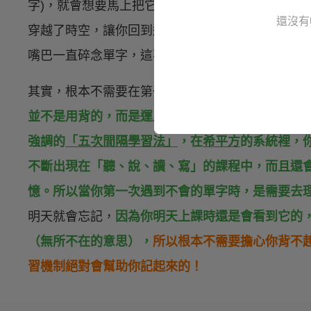
字)，就會想要馬上把它背下來，創辦人要告訴你：
還沒有
穿越了時空，讓你回到過去拿教科書猛背單字的樣
嘴巴一直碎念單字，這不會是你想要的學習方法！
其實，根本不需要在第一階段（剛看到不會的單字
並不是用背的，而是運用複習的力量，在複習的過
強調的
「五次間隔學習法」
，
在
希平方
的系統裡，
不斷出現在「聽、說、讀、寫」的課程中，而且還
憶。所以當你第一次遇到不會的單字時，是需要去
明天就會忘記，
因為你明天上課時還是會看到它的
（無所不在的意思），
所以根本不需要擔心你背不
習機制絕對會幫助你記起來的！