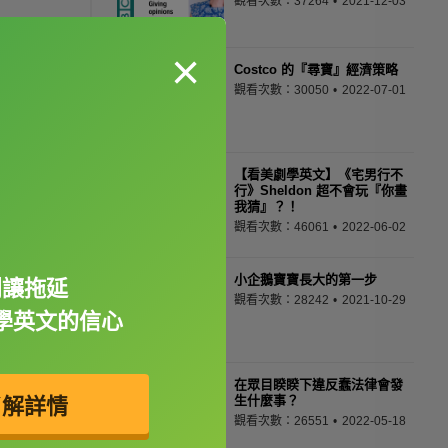
觀看次數：37264
2021-12-03
×
Costco 的『尋寶』經濟策略
觀看次數：30050
2022-07-01
【看美劇學英文】《宅男行不
行》Sheldon 超不會玩『你畫
我猜』？！
觀看次數：46061
2022-06-02
小企鵝寶寶長大的第一步
別讓拖延
觀看次數：28242
2021-10-29
學英文的信心
在眾目睽睽下違反蠢法律會發
生什麼事？
了解詳情
觀看次數：26551
2022-05-18