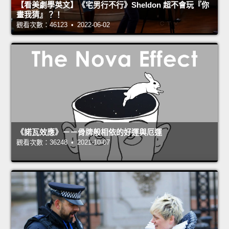
【看美劇學英文】《宅男行不行》Sheldon 超不會玩『你
畫我猜』？！
觀看次數：46123 • 2022-06-02
《諾瓦效應》－－骨牌般相依的好運與厄運
觀看次數：36248 • 2021-10-07