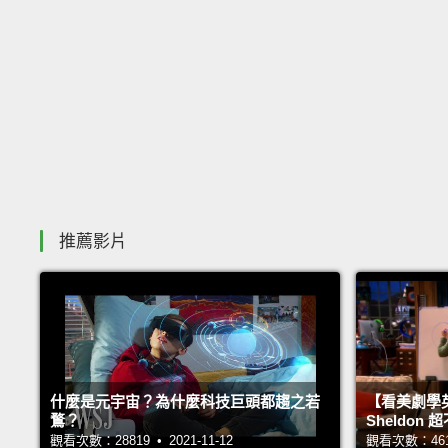
推薦影片
什麼是元宇宙？為什麼科技巨頭都趨之若
【看美劇學
鶩？
Sheldo
觀看次數：28819 • 2021-11-12
觀看次數：46122