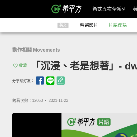
希式五次全系列
精選影片
片語俚語
英文
動作相關 Movements
「沉浸、老是想著」- dwel
收藏
分享給好友：
觀看次數：12053 •
2021-11-23