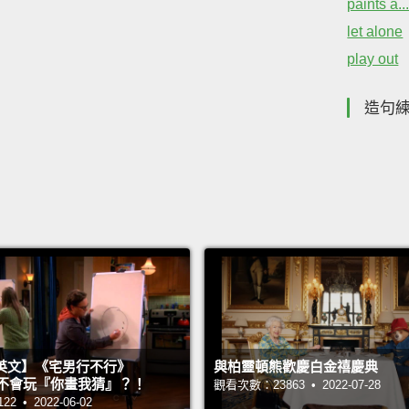
paints a.
let alone
play out
造句
英文】《宅男行不行》
與柏靈頓熊歡慶白金禧慶典
n 超不會玩『你畫我猜』？！
觀看次數：23863 • 2022-07-28
 • 2022-06-02