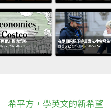
 的『尋寶』經濟策略
在眾目睽睽下違反蠢法律會發生
 • 2022-07-01
觀看次數：26564 • 2022-05-18
希平方
，
學英文的新希望