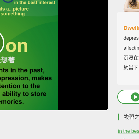
Dwell
depress
affecti
沉浸在
於當下
複習
in the bes