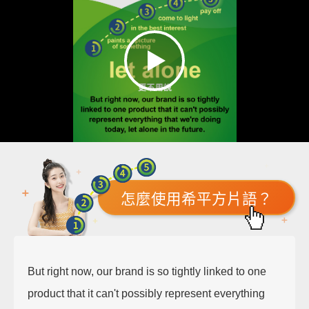
怎麼使用希平方片語？
But right now, our brand is so tightly linked to one
product that it can't possibly represent everything