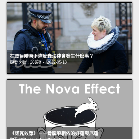
在眾目睽睽下違反蠢法律會發生什麼事？
觀看次數：26578 • 2022-05-18
《諾瓦效應》－－骨牌般相依的好運與厄運