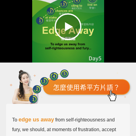
怎麼使用希平方片語？
edge us away
To
from self-righteousness and
fury, we should, at moments of frustration, accept