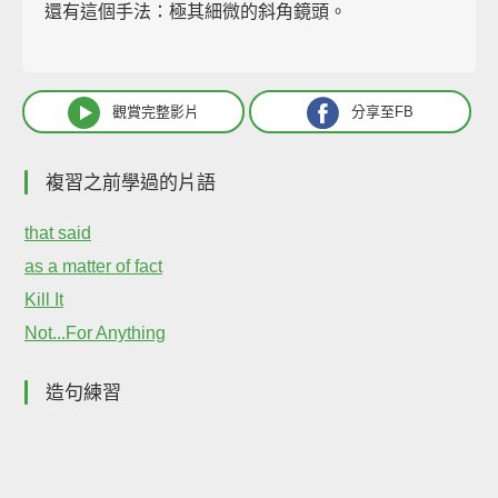
還有這個手法：極其細微的斜角鏡頭。
觀賞完整影片
分享至FB
複習之前學過的片語
that said
as a matter of fact
Kill It
Not...For Anything
造句練習