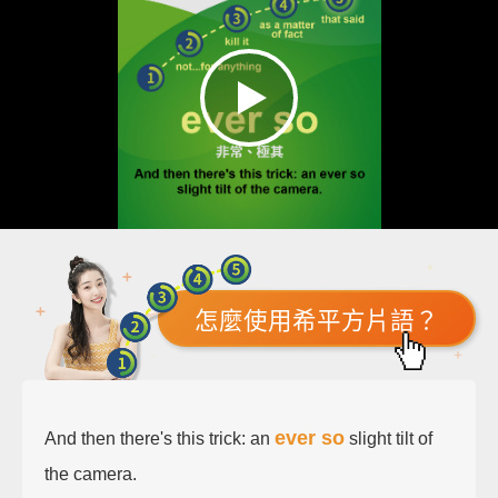
怎麼使用希平方片語？
ever so
And then there's this trick: an
slight tilt of
the camera.