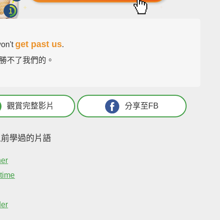
get past us
on't
.
勝不了我們的。
觀賞完整影片
分享至FB
之前學過的片語
her
 time
er