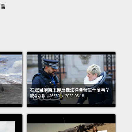
練習
在眾目睽睽下違反蠢法律會發生什麼事？
觀看次數：26559 • 2022-05-18