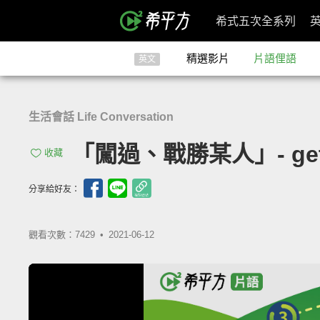
希式五次全系列
精選影片
片語俚語
英文
生活會話 Life Conversation
「闖過、戰勝某人」- get p
收藏
分享給好友：
觀看次數：7429 •
2021-06-12