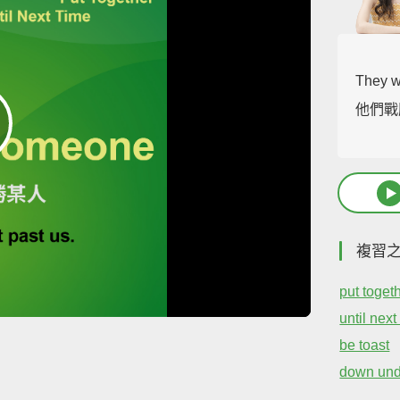
They w
他們戰
複習
put toget
until next
be toast
down und