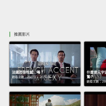
推薦影片
法國腔很性感…嗎？
什麼是元宇
鶩？
觀看次數：25073 • 2022-06-16
觀看次數：28814