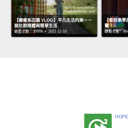
【療癒系田園 VLOG】平凡生活的美－－
【看時事學
談社群媒體與簡單生活
蘭？
觀看次數：30006 • 2021-12-10
觀看次數：36426
HOPE