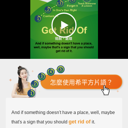
怎麼使用希平方片語？
And if something doesn't have a place, well, maybe
get rid of
that's a sign that you should
it.