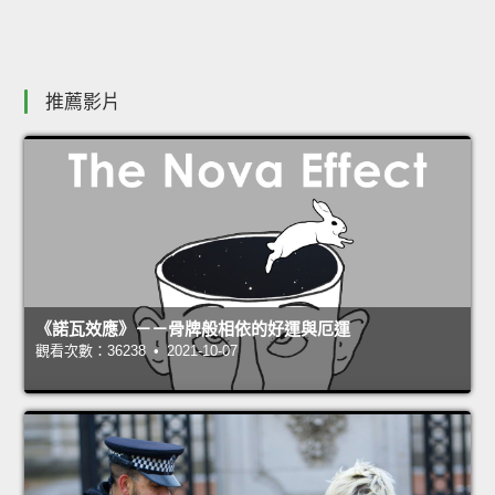
推薦影片
《諾瓦效應》－－骨牌般相依的好運與厄運
觀看次數：36238 • 2021-10-07