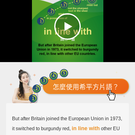
怎麼使用希平方片語？
But after Britain joined the European Union in 1973,
in line with
it switched to burgundy red,
other EU