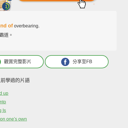
ind of
overbearing.
霸道。
觀賞完整影片
分享至FB
之前學過的片語
d up
nto
 Is
t on one's own