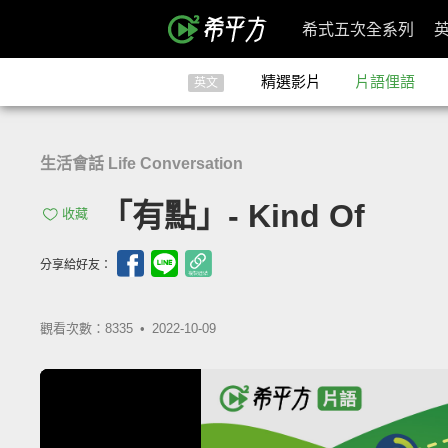
希式五次全系列
精選影片
片語俚語
英文
生活會話 Life Conversation
「有點」- Kind Of
收藏
分享給好友：
觀看次數：8335 •
2022-10-09