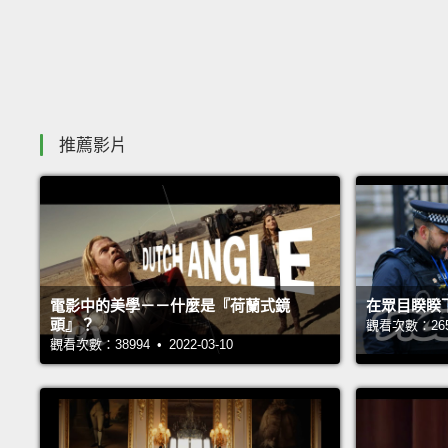
推薦影片
電影中的美學－－什麼是『荷蘭式鏡
在眾目睽睽
頭』？
觀看次數：26557
觀看次數：38994 • 2022-03-10