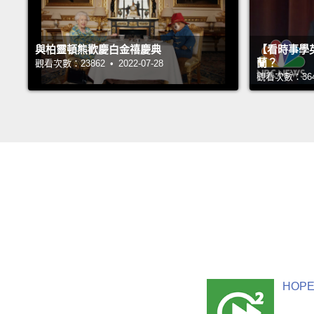
與柏靈頓熊歡慶白金禧慶典
【看時事學
蘭？
觀看次數：23862 • 2022-07-28
觀看次數：36426
HOPE