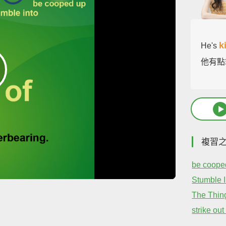
k
He's
他有點
複習
be coope
Stumble I
The Thing
strike ou