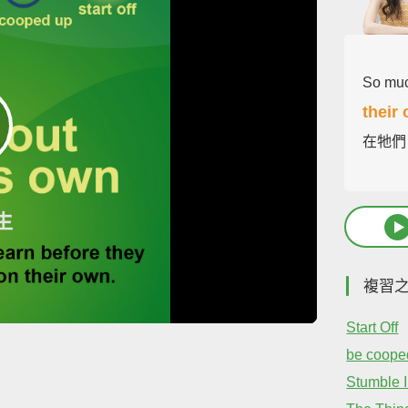
So muc
their
在牠們
複習
Start Off
be coope
Stumble I