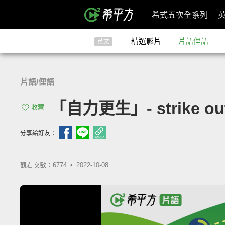
希式五次全系列
精選影片
片語俚語
英文
片語/俚語
「自力更生」- strike out
收藏
分享給好友：
觀看次數：6774 •
2022-10-08