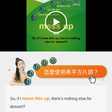
怎麼使用希平方片語？
mess this up
So, if I
, there's nothing else for
dessert?