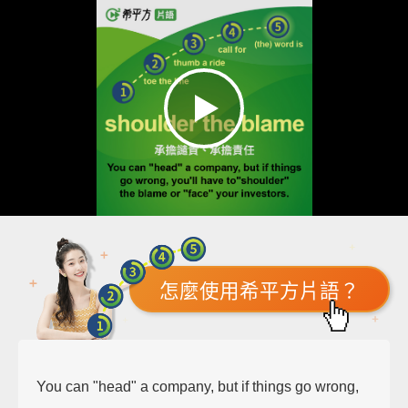
怎麼使用希平方片語？
You can "head" a company, but if things go wrong,